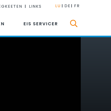
LU
DE
FR
EGKEETEN
LINKS
EN
EIS SERVICER