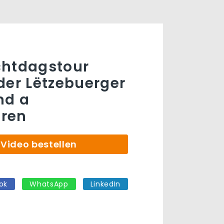
chtdagstour
der Lëtzebuerger
nd a
ren
Video bestellen
ok
WhatsApp
LinkedIn