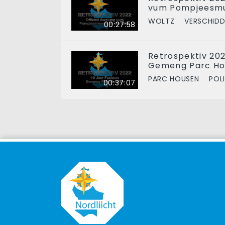
vum Pompjeesmu
WOLTZ
VERSCHIDD
00:27:58
Retrospektiv 202
Gemeng Parc Ho
PARC HOUSEN
POLI
00:37:07