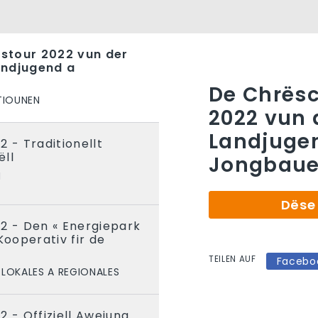
stour 2022 vun der
andjugend a
De Chrës
TIOUNEN
2022 vun 
Landjuge
2 - Traditionellt
ëll
Jongbaue
N
Dëse 
2 - Den « Energiepark
Kooperativ fir de
TEILEN AUF
Facebo
LOKALES A REGIONALES
2 - Offiziell Aweiung