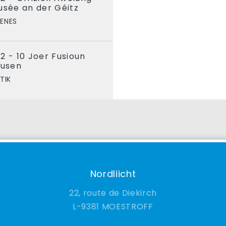
sée an der Géitz
ENES
2 - 10 Joer Fusioun
usen
TIK
Nordliicht
22, route de Diekirch
9381 MOESTROFF