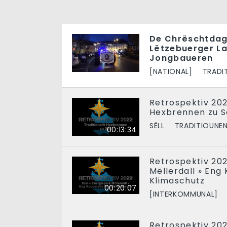
De Chrëschtdag
Lëtzebuerger L
Jongbaueren
[NATIONAL]
TRADI
Retrospektiv 202
Hexbrennen zu S
SËLL
TRADITIOUNE
00:13:34
Retrospektiv 202
Mëllerdall » Eng 
Klimaschutz
00:20:07
[INTERKOMMUNAL]
Retrospektiv 202