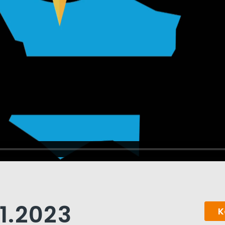
01.2023
K