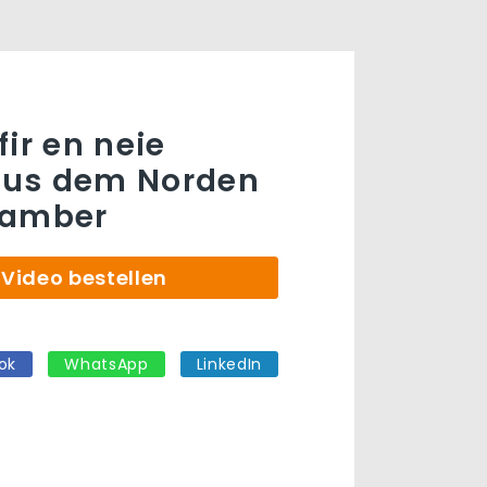
ir en neie
us dem Norden
hamber
Video bestellen
ok
WhatsApp
LinkedIn