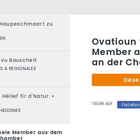
m Haupeschmaart zu
NEN
Ovatioun f
Member a
an der C
u Bauschelt
S A REGIONALES
Dëse 
Hëllef fir d'Natur: «
TEILEN AUF
Facebo
HIDDENES
 neie Member aus dem
Chamber