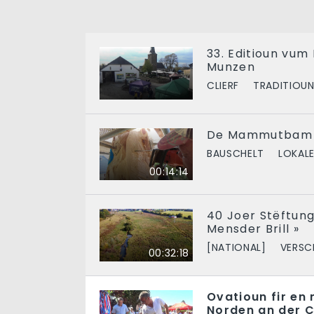
33. Editioun vu
Munzen
CLIERF
TRADITIOU
De Mammutbam v
BAUSCHELT
LOKALE
00:14:14
40 Joer Stëftung 
Mensder Brill »
[NATIONAL]
VERSC
00:32:18
Ovatioun fir en
Norden an der 