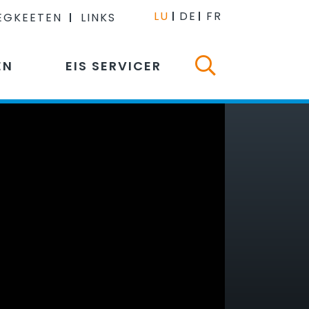
LU
DE
FR
EGKEETEN
LINKS
EN
EIS SERVICER