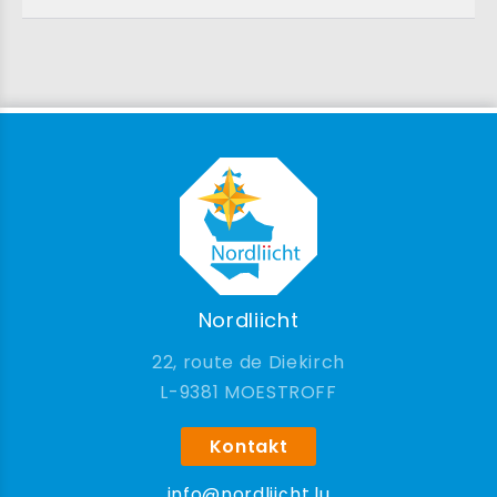
Nordliicht
22, route de Diekirch
9381 MOESTROFF
Kontakt
info@nordliicht.lu