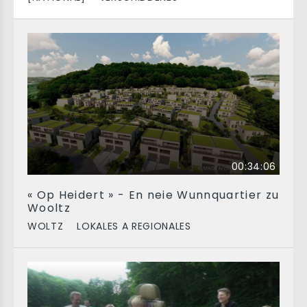
00:34:06
« Op Heidert » - En neie Wunnquartier zu
Wooltz
WOLTZ
LOKALES A REGIONALES