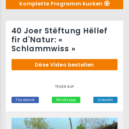
Komplette Programm kucken
40 Joer Stëftung Hëllef
fir d'Natur: «
Schlammwiss »
Dëse Video bestellen
TEILEN AUF
Facebook
WhatsApp
LinkedIn