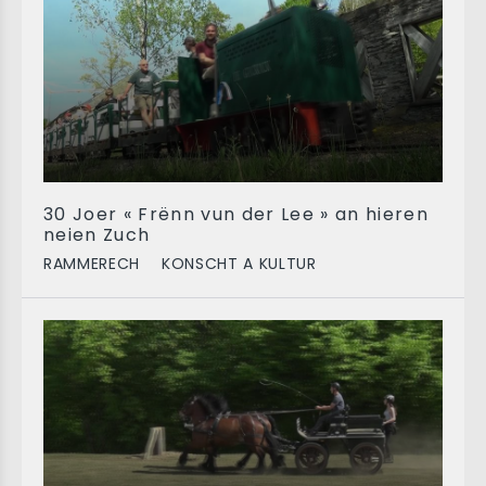
30 Joer « Frënn vun der Lee » an hieren
neien Zuch
RAMMERECH
KONSCHT A KULTUR