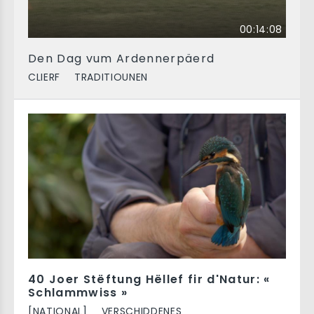
00:14:08
Den Dag vum Ardennerpäerd
CLIERF
TRADITIOUNEN
40 Joer Stëftung Hëllef fir d'Natur: «
Schlammwiss »
[NATIONAL]
VERSCHIDDENES