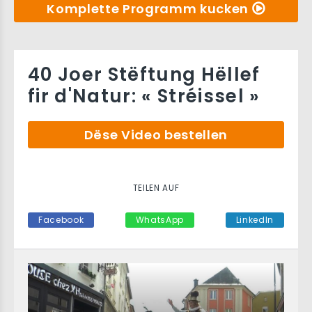
Komplette Programm kucken
40 Joer Stëftung Hëllef
fir d'Natur: « Stréissel »
Dëse Video bestellen
TEILEN AUF
Facebook
WhatsApp
LinkedIn