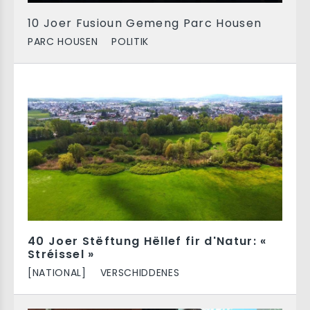
10 Joer Fusioun Gemeng Parc Housen
PARC HOUSEN
POLITIK
40 Joer Stëftung Hëllef fir d'Natur: «
Stréissel »
[NATIONAL]
VERSCHIDDENES