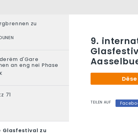
ergbrennen zu
IOUNEN
9. interna
Glasfestiv
Aasselbu
nderëm d'Gare
en an eng nei Phase
K
Dëse 
z 71
TEILEN AUF
Facebo
e Glasfestival zu