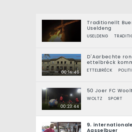
Traditionellt Bu
Useldeng
USELDENG
TRADIT
D'Aarbechte ro
ettelbréck komm
ETTELBRÉCK
POLITI
00:14:46
50 Joer FC Woolt
WOLTZ
SPORT
00:23:44
9. international
Aasselbuer