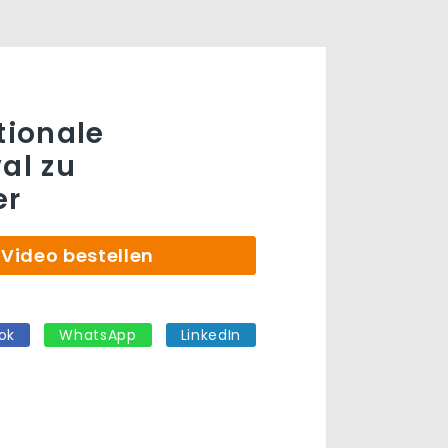
tionale
al zu
er
Video bestellen
ok
WhatsApp
LinkedIn