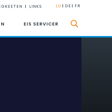
LU
DE
FR
EGKEETEN
LINKS
EN
EIS SERVICER