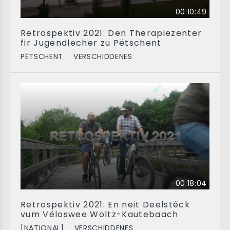
00:10:49
Retrospektiv 2021: Den Therapiezenter
fir Jugendlecher zu Pëtschent
PËTSCHENT
VERSCHIDDENES
00:18:04
Retrospektiv 2021: En neit Deelstéck
vum Vëloswee Woltz-Kautebaach
[NATIONAL]
VERSCHIDDENES