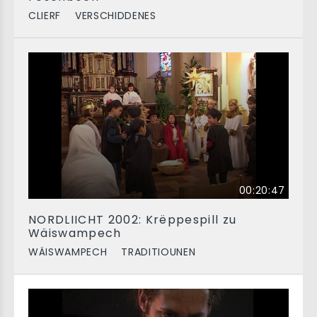
CLIERF
VERSCHIDDENES
00:20:47
NORDLIICHT 2002: Krëppespill zu
Wäiswampech
WÄISWAMPECH
TRADITIOUNEN