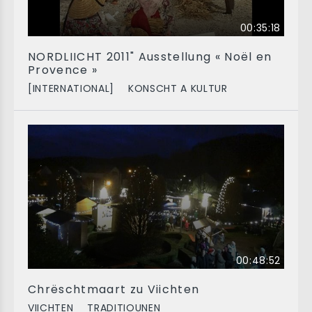
00:35:18
NORDLIICHT 2011" Ausstellung « Noël en
Provence »
[INTERNATIONAL]
KONSCHT A KULTUR
00:48:52
Chrëschtmaart zu Viichten
VIICHTEN
TRADITIOUNEN