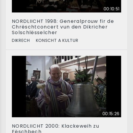
00:10:51
NORDLIICHT 1998: Generalprouw fir de
Chrëschtconcert vun den Dikricher
Solschlësselcher
DIKRECH
KONSCHT A KULTUR
00:15:26
NORDLIICHT 2000: Klackeweih zu
Fëschbech