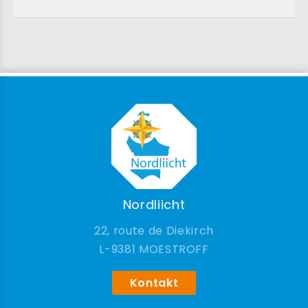
Nordliicht
22, route de Diekirch
9381 MOESTROFF
Kontakt