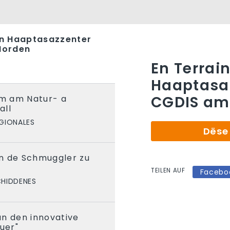
den Haaptasazzenter
Norden
En Terrain
Haaptasa
CGDIS am
m am Natur- a
all
EGIONALES
Dëse 
n de Schmuggler zu
TEILEN AUF
Facebo
CHIDDENES
an den innovative
uer"