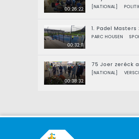
[NATIONAL]
POLITI
00:26:22
1. Padel Masters
PARC HOUSEN
SPO
00:32:11
75 Joer zeréck 
[NATIONAL]
VERSC
00:38:32