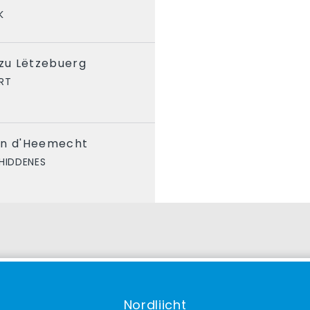
K
 zu Lëtzebuerg
RT
an d'Heemecht
HIDDENES
Nordliicht