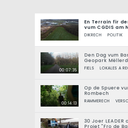
En Terrain fir 
vum CGDIS am 
DIKRECH
POLITIK
Den Dag vum Ba
Geopark Mëllerd
FIELS
LOKALES A R
00:07:35
Op de Spuere vu
Rombech
RAMMERECH
VERS
00:14:13
30 Joer LEADER 
Projet "Fro de Ba