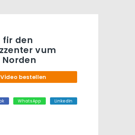
 fir den
zzenter vum
 Norden
Video bestellen
ok
WhatsApp
LinkedIn