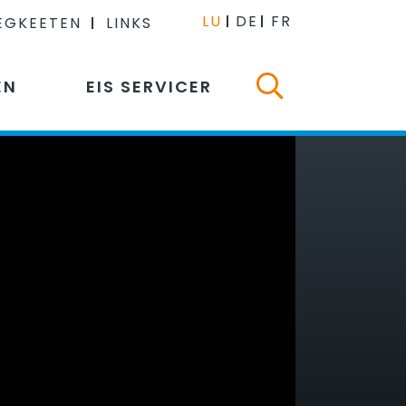
LU
DE
FR
EGKEETEN
LINKS
EN
EIS SERVICER