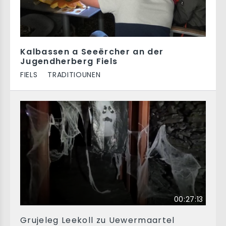
Kalbassen a Seeërcher an der
Jugendherberg Fiels
FIELS
TRADITIOUNEN
00:27:13
Grujeleg Leekoll zu Uewermaartel