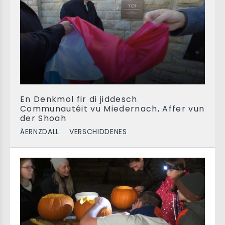
En Denkmol fir di jiddesch
Communautéit vu Miedernach, Affer vun
der Shoah
ÄERNZDALL
VERSCHIDDENES