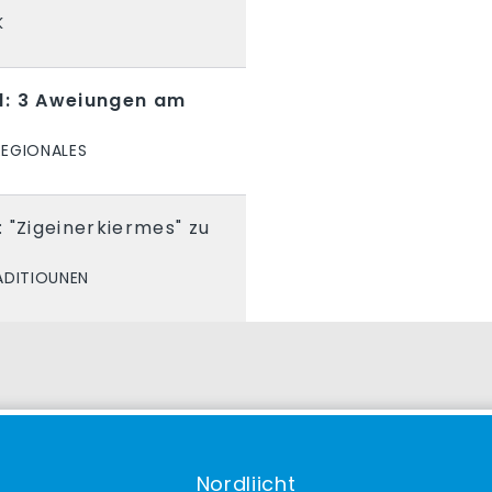
K
1: 3 Aweiungen am
REGIONALES
 "Zigeinerkiermes" zu
ADITIOUNEN
Nordliicht