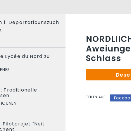
m 1. Deportatiounszuch
K
NORDLIICH
Aweiungen
Schlass
de Lycée du Nord zu
ENES
Dëse 
: Traditionelle
ssen
TEILEN AUF
Facebo
TIOUNEN
 Pilotprojet "Neit
chent