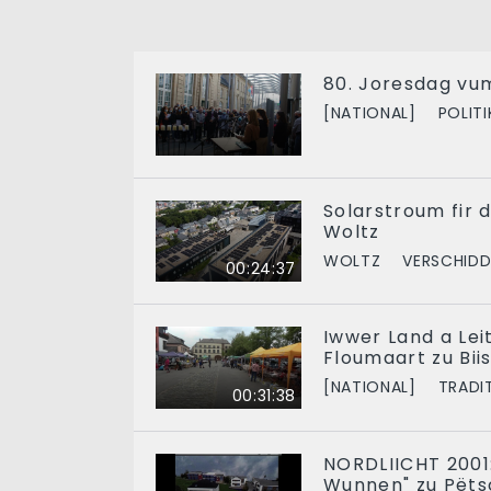
80. Joresdag vu
[NATIONAL]
POLITI
Solarstroum fir 
Woltz
WOLTZ
VERSCHIDD
00:24:37
Iwwer Land a Leit
Floumaart zu Bii
[NATIONAL]
TRADI
00:31:38
NORDLIICHT 2001:
Wunnen" zu Pëts