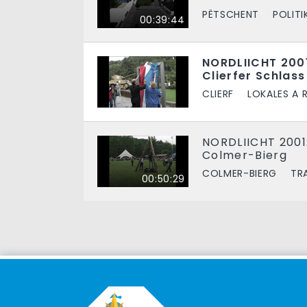
PËTSCHENT
POLITI
00:39:44
NORDLIICHT 200
Clierfer Schlass
CLIERF
LOKALES A 
NORDLIICHT 2001:
Colmer-Bierg
COLMER-BIERG
TR
00:50:29