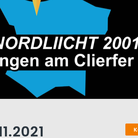
11.2021
K