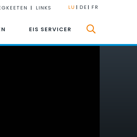
LU
DE
FR
EGKEETEN
LINKS
EN
EIS SERVICER