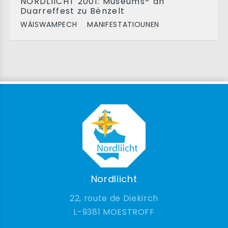
NORDLIICHT 2001: Museums- an
Duarreffest zu Bënzelt
WÄISWAMPECH
MANIFESTATIOUNEN
Nordliicht
22, route de Diekirch
9381 MOESTROFF