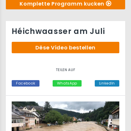
Komplette Programm kucken
Héichwaasser am Juli
Dëse Video bestellen
TEILEN AUF
Facebook
WhatsApp
LinkedIn