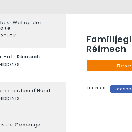
sbus-Wal op der
oite
POLITIK
Familljeg
Réimech
m Haff Réimech
HIDDENES
Dëse 
TEILEN AUF
Facebo
len reechen d'Hand
HIDDENES
aus de Gemenge