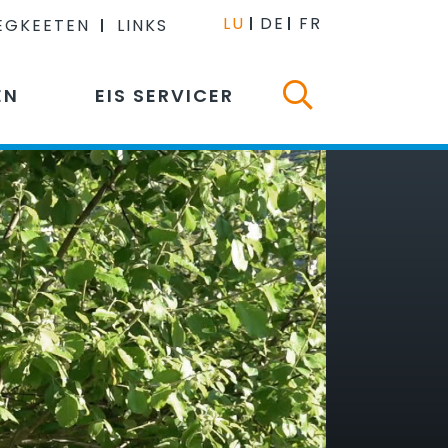
LU
DE
FR
EGKEETEN
LINKS
EN
EIS SERVICER