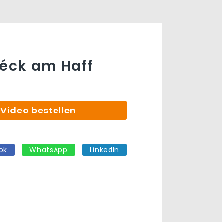
léck am Haff
Video bestellen
ok
WhatsApp
LinkedIn