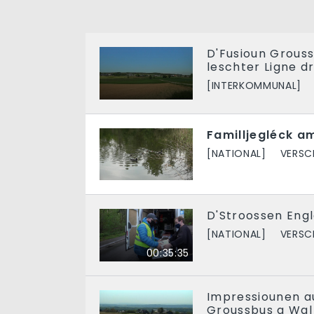
D'Fusioun Grous
leschter Ligne dr
[INTERKOMMUNAL]
Familljegléck a
[NATIONAL]
VERSC
D'Stroossen Eng
[NATIONAL]
VERSC
00:35:35
Impressiounen 
Groussbus a Wal