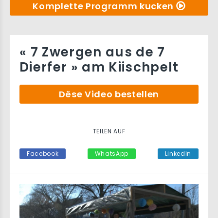
Komplette Programm kucken
« 7 Zwergen aus de 7
Dierfer » am Kiischpelt
Dëse Video bestellen
TEILEN AUF
Facebook
WhatsApp
LinkedIn