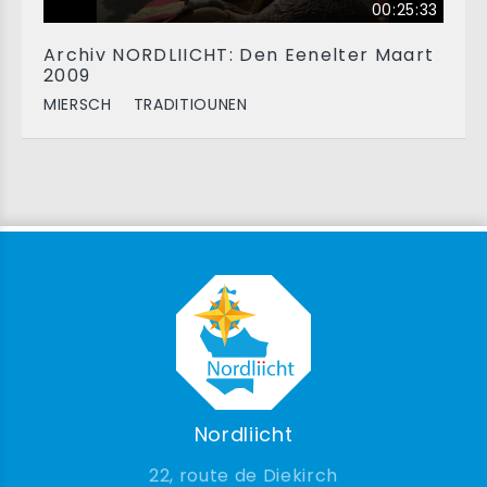
00:25:33
Archiv NORDLIICHT: Den Eenelter Maart
2009
MIERSCH
TRADITIOUNEN
Nordliicht
22, route de Diekirch