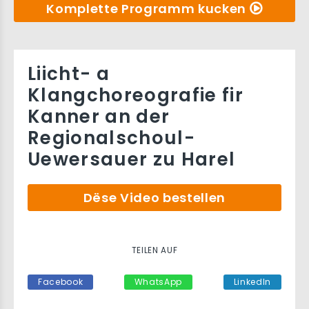
Komplette Programm kucken
Liicht- a
Klangchoreografie fir
Kanner an der
Regionalschoul-
Uewersauer zu Harel
Dëse Video bestellen
TEILEN AUF
Facebook
WhatsApp
LinkedIn