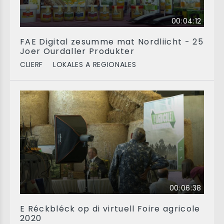
00:04:12
FAE Digital zesumme mat Nordliicht - 25
Joer Ourdaller Produkter
CLIERF
LOKALES A REGIONALES
00:06:38
E Réckbléck op di virtuell Foire agricole
2020