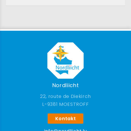
Nordliicht
22, route de Diekirch
9381 MOESTROFF
Kontakt