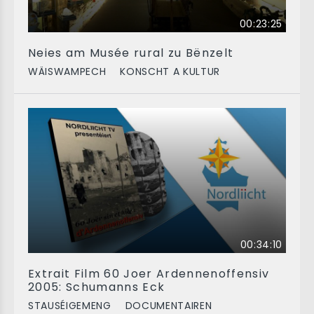
00:23:25
Neies am Musée rural zu Bënzelt
WÄISWAMPECH
KONSCHT A KULTUR
00:34:10
Extrait Film 60 Joer Ardennenoffensiv
2005: Schumanns Eck
STAUSÉIGEMENG
DOCUMENTAIREN