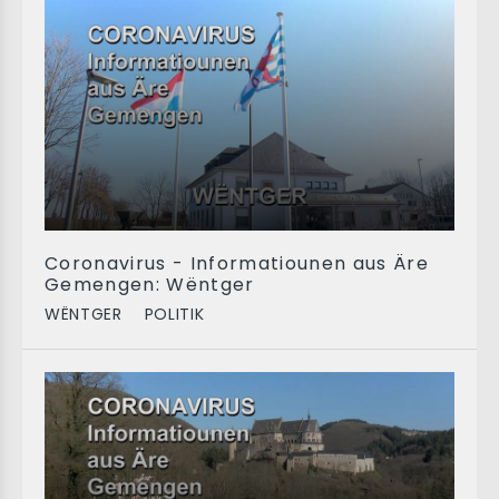
Coronavirus - Informatiounen aus Äre
Gemengen: Wëntger
WËNTGER
POLITIK