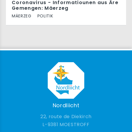
Coronavirus - Informatiounen aus Äre
Gemengen: Mäerzeg
MÄERZEG
POLITIK
Nordliicht
22, route de Diekirch
9381 MOESTROFF