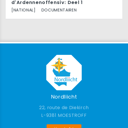
d'Ardennenoffensiv: Deel 1
[NATIONAL]
DOCUMENTAIREN
Nordliicht
22, route de Diekirch
9381 MOESTROFF