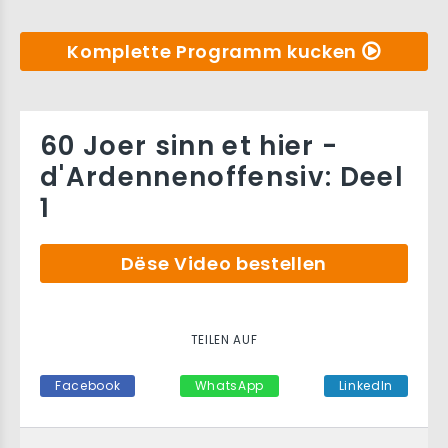
Komplette Programm kucken
60 Joer sinn et hier -
d'Ardennenoffensiv: Deel
1
Dëse Video bestellen
TEILEN AUF
Facebook
WhatsApp
LinkedIn