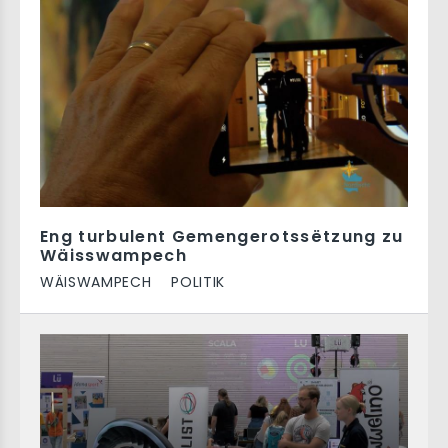
Eng turbulent Gemengerotssëtzung zu
Wäisswampech
WÄISWAMPECH
POLITIK