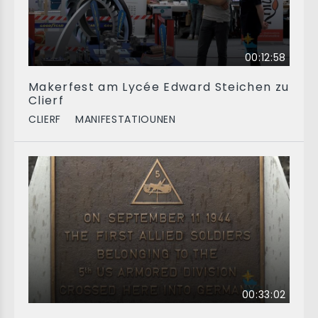
00:12:58
Makerfest am Lycée Edward Steichen zu
Clierf
CLIERF
MANIFESTATIOUNEN
00:33:02