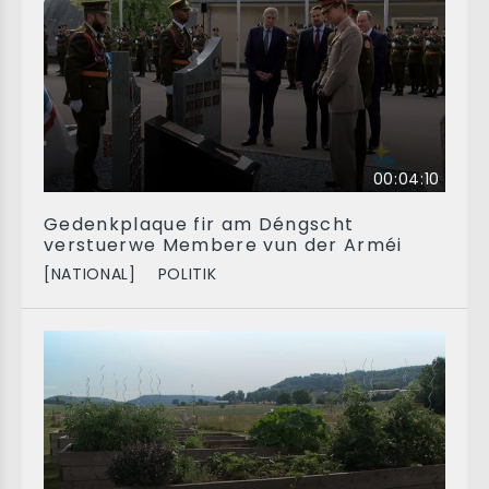
00:04:10
Gedenkplaque fir am Déngscht
verstuerwe Membere vun der Arméi
[NATIONAL]
POLITIK