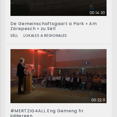
00:14:30
De Gemeinschaftsgaart a Park « Am
Zärepesch » zu Sëll
SËLL
LOKALES A REGIONALES
00:22:11
#MERTZIG4ALL Eng Gemeng fir
jiddereen