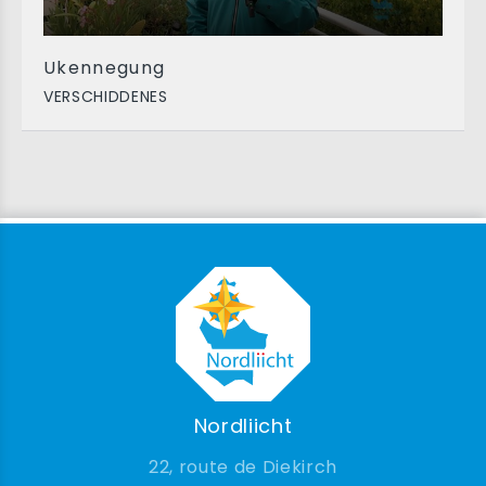
Ukennegung
VERSCHIDDENES
Nordliicht
22, route de Diekirch