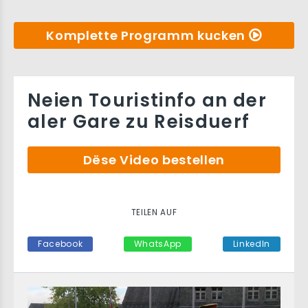
Komplette Programm kucken
Neien Touristinfo an der
aler Gare zu Reisduerf
Dëse Video bestellen
TEILEN AUF
Facebook
WhatsApp
LinkedIn