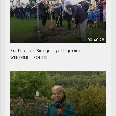
00:40:28
En Trätter Bierger gëtt geéiert
WËNTGER
POLITIK