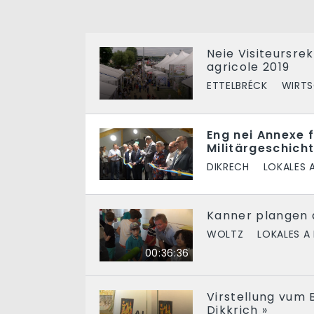
Neie Visiteursre
agricole 2019
ETTELBRÉCK
WIRT
Eng nei Annexe f
Militärgeschic
DIKRECH
LOKALES 
Kanner plangen 
WOLTZ
LOKALES A
00:36:36
Virstellung vum 
Dikkrich »