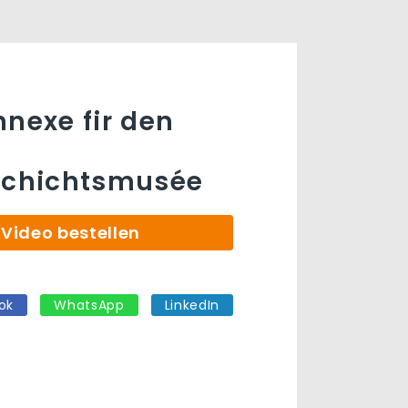
nnexe fir den
eschichtsmusée
Video bestellen
ok
WhatsApp
LinkedIn