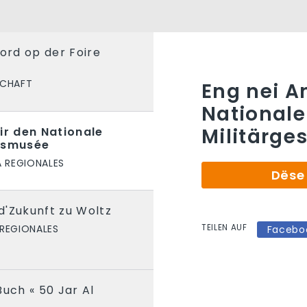
kord op der Foire
SCHAFT
Eng nei A
Nationale
Militärg
ir den Nationale
htsmusée
A REGIONALES
Dëse 
d'Zukunft zu Woltz
TEILEN AUF
 REGIONALES
Facebo
Buch « 50 Jar Al