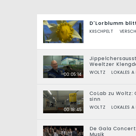
D'Lorblumm blit
KIISCHPELT
VERSCH
Jippelchersausst
Weeltzer Klengdé
WOLTZ
LOKALES A
00:05:14
CoLab zu Woltz:
sinn
WOLTZ
LOKALES A
00:18:45
De Gala Concert
Musik