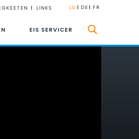
LU
DE
FR
EGKEETEN
LINKS
EN
EIS SERVICER