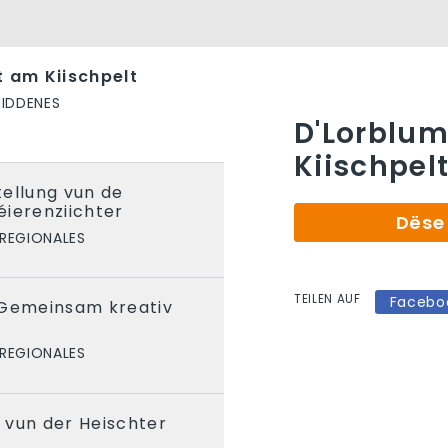
t am Kiischpelt
IDDENES
D'Lorblum
Kiischpel
ellung vun de
ierenziichter
Dëse 
 REGIONALES
TEILEN AUF
Facebo
 Gemeinsam kreativ
 REGIONALES
 vun der Heischter