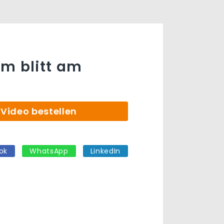
m blitt am
t
Video bestellen
ok
WhatsApp
LinkedIn