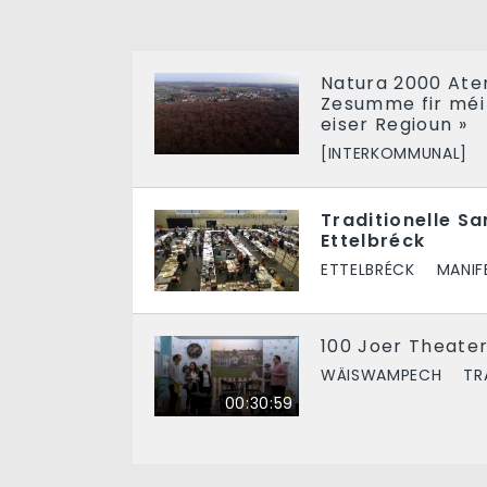
Natura 2000 Ater
Zesumme fir méi 
eiser Regioun »
[INTERKOMMUNAL]
Traditionelle S
Ettelbréck
ETTELBRÉCK
MANIF
100 Joer Theater
WÄISWAMPECH
TR
00:30:59