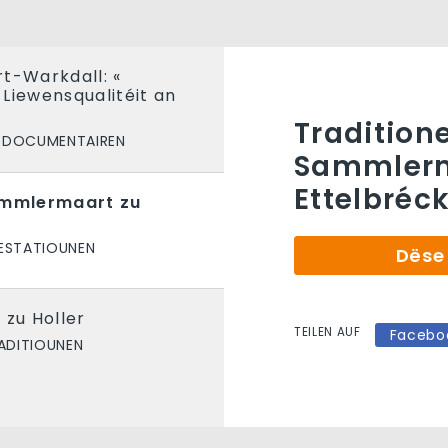
t-Warkdall: «
Liewensqualitéit an
Traditione
DOCUMENTAIREN
Sammlerm
Ettelbréc
ammlermaart zu
ESTATIOUNEN
Dëse 
 zu Holler
TEILEN AUF
Facebo
ADITIOUNEN