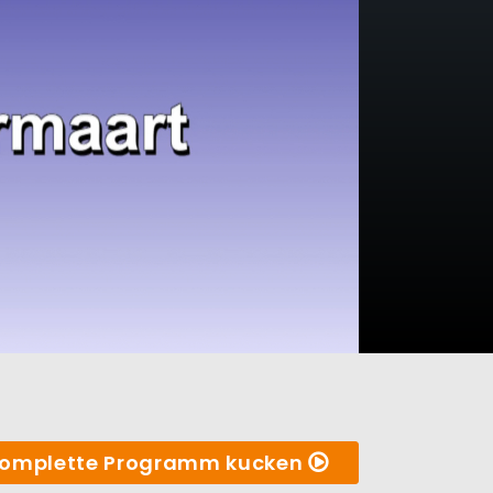
omplette Programm kucken