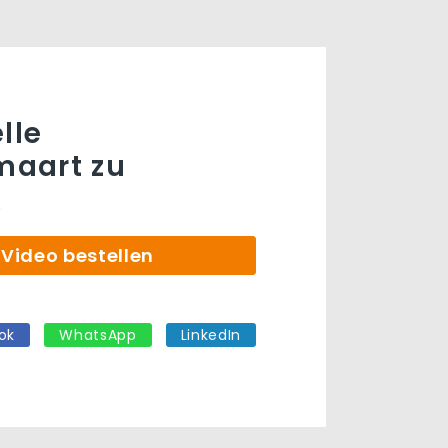
lle
aart zu
k
Video bestellen
ok
WhatsApp
LinkedIn