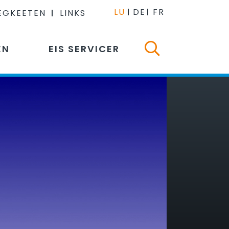
LU
DE
FR
EGKEETEN
LINKS
EN
EIS SERVICER