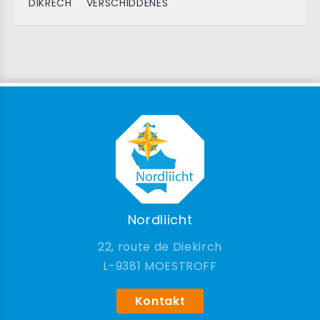
DIKRECH
VERSCHIDDENES
Nordliicht
22, route de Diekirch
9381 MOESTROFF
Kontakt