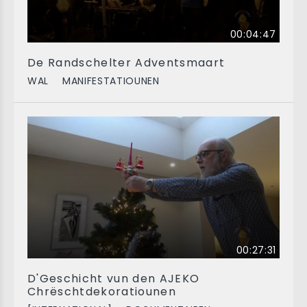
00:04:47
De Randschelter Adventsmaart
WAL
MANIFESTATIOUNEN
00:27:31
D'Geschicht vun den AJEKO
Chrëschtdekoratiounen