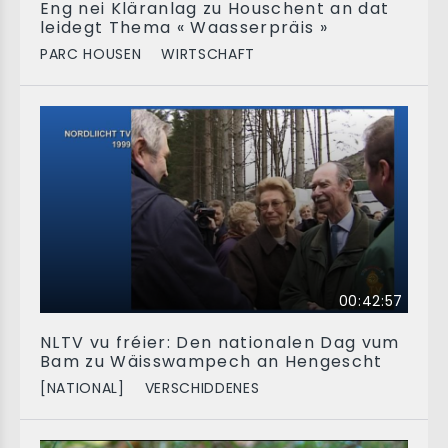
Eng nei Kläranlag zu Houschent an dat
leidegt Thema « Waasserpräis »
PARC HOUSEN
WIRTSCHAFT
00:42:57
NLTV vu fréier: Den nationalen Dag vum
Bam zu Wäisswampech an Hengescht
[NATIONAL]
VERSCHIDDENES