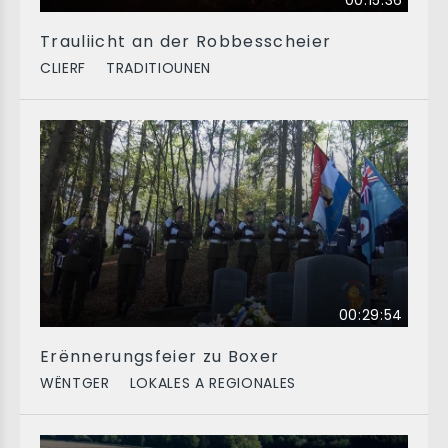
00:15:36
Trauliicht an der Robbesscheier
CLIERF
TRADITIOUNEN
00:29:54
Erënnerungsfeier zu Boxer
WËNTGER
LOKALES A REGIONALES