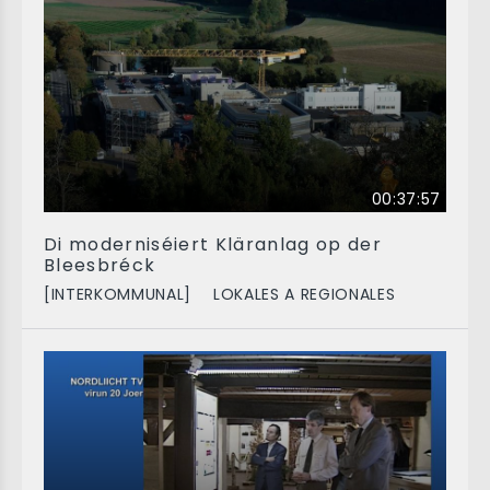
00:37:57
Di moderniséiert Kläranlag op der
Bleesbréck
[INTERKOMMUNAL]
LOKALES A REGIONALES