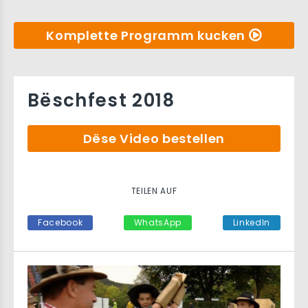
Komplette Programm kucken
Bëschfest 2018
Dëse Video bestellen
TEILEN AUF
Facebook
WhatsApp
LinkedIn