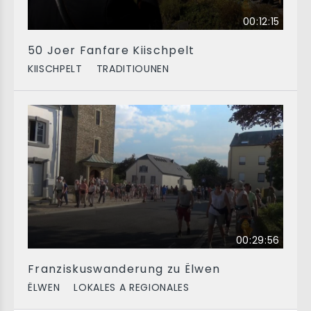
00:12:15
50 Joer Fanfare Kiischpelt
KIISCHPELT
TRADITIOUNEN
00:29:56
Franziskuswanderung zu Ëlwen
ËLWEN
LOKALES A REGIONALES