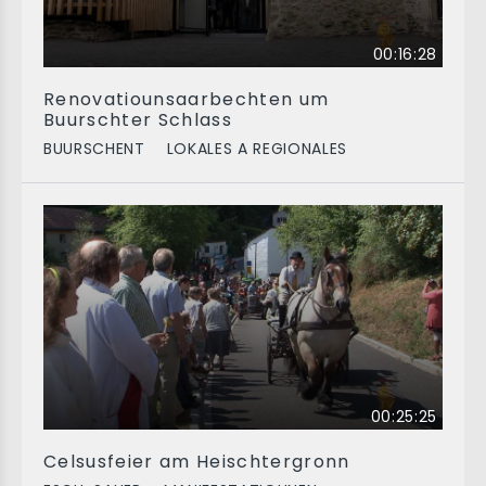
00:16:28
Renovatiounsaarbechten um
Buurschter Schlass
BUURSCHENT
LOKALES A REGIONALES
00:25:25
Celsusfeier am Heischtergronn