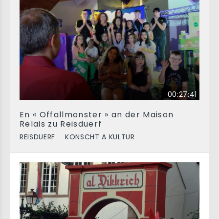
00:27:41
En « Offallmonster » an der Maison
Relais zu Reisduerf
REISDUERF
KONSCHT A KULTUR