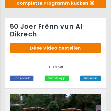
Komplette Programm kucken
50 Joer Frënn vun Al
Dikrech
Dëse Video bestellen
TEILEN AUF
Facebook
WhatsApp
LinkedIn