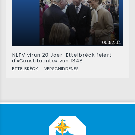
00:52:04
NLTV virun 20 Joer: Ettelbréck feiert
d'«Constituante» vun 1848
ETTELBRÉCK
VERSCHIDDENES