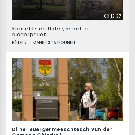
00:13:37
Konscht- an Hobbymaart zu
Nidderpallen
RÉIDEN
MANIFESTATIOUNEN
Di nei Buergermeeschtesch vun der