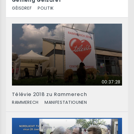
Gemeng Géisdref
GÉISDREF
POLITIK
00:37:28
Télévie 2018 zu Rammerech
RAMMERECH
MANIFESTATIOUNEN