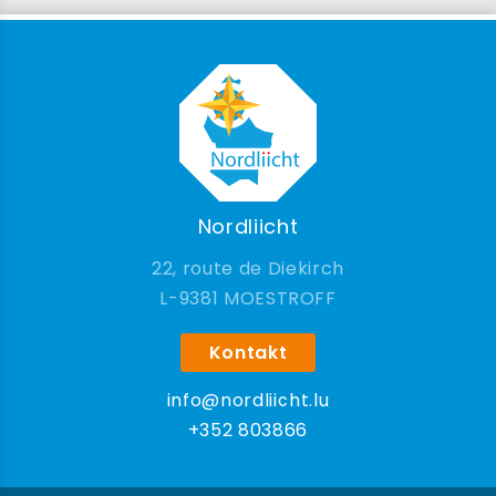
Nordliicht
22, route de Diekirch
9381 MOESTROFF
Kontakt
info@nordliicht.lu
+352 803866