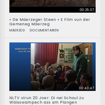
00:25:07
« De Mäerzeger Steen » E Film vun der
Gemeneg Mäerzeg
MÄERZEG
DOCUMENTAIREN
00:43:47
NLTV virun 20 Joer: Di nei Schoul zu
Wäisswampech ass am Plangen