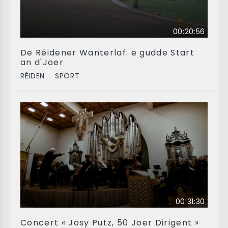
00:20:56
De Réidener Wanterlaf: e gudde Start
an d'Joer
RÉIDEN
SPORT
00:31:30
Concert « Josy Putz, 50 Joer Dirigent »