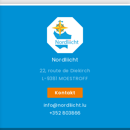
Nordliicht
22, route de Diekirch
9381 MOESTROFF
Kontakt
info@nordliicht.lu
+352 803866