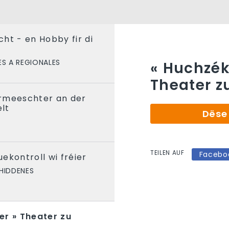
ht - en Hobby fir di
ES A REGIONALES
« Huchzék
Theater z
rmeeschter an der
lt
Dëse 
TEILEN AUF
Facebo
ekontroll wi fréier
HIDDENES
er » Theater zu