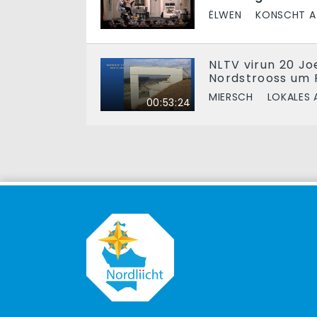
ËLWEN
KONSCHT A
NLTV virun 20 Jo
Nordstrooss um 
MIERSCH
LOKALES 
00:53:24