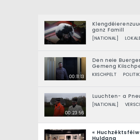
Klengdéierenzuuc
ganz Famill
[NATIONAL]
LOKAL
Den neie Buerge
Gemeng Kiischpe
KIISCHPELT
POLITIK
00:11:13
Luuchten- a Pneu
[NATIONAL]
VERSC
00:23:56
« Huchzéktsféiw
Huldang