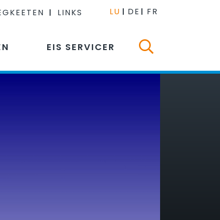
LU
DE
FR
EGKEETEN
LINKS
EN
EIS SERVICER