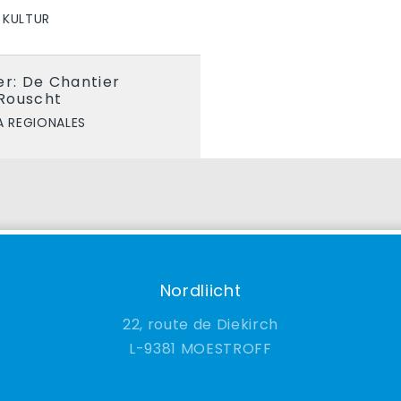
 KULTUR
er: De Chantier
Rouscht
A REGIONALES
Nordliicht
22, route de Diekirch
9381 MOESTROFF