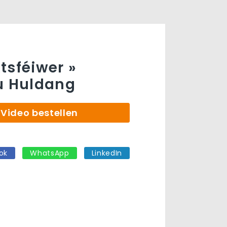
tsféiwer »
u Huldang
Video bestellen
ok
WhatsApp
LinkedIn