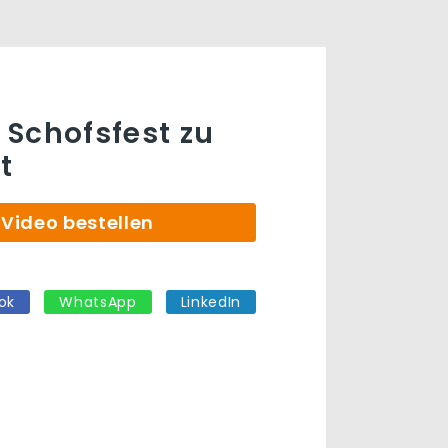
r Schofsfest zu
t
Video bestellen
ok
WhatsApp
LinkedIn