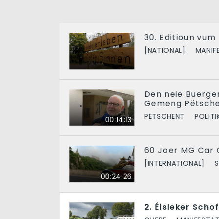
30. Editioun vum
[NATIONAL]
MANIF
Den neie Buerge
Gemeng Pëtsch
PËTSCHENT
POLITI
00:14:13
60 Joer MG Car 
[INTERNATIONAL]
00:24:26
2. Éisleker Scho