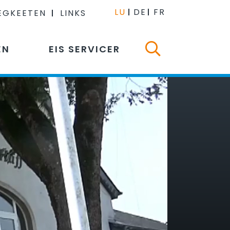
LU
DE
FR
EGKEETEN
LINKS
EN
EIS SERVICER