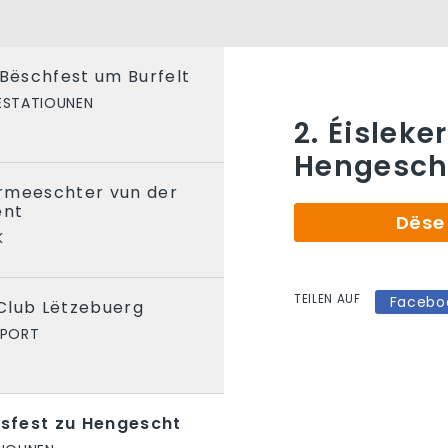
 Bëschfest um Burfelt
ESTATIOUNEN
2. Éisleke
Hengesch
rmeeschter vun der
ent
Dëse 
K
TEILEN AUF
Facebo
Club Lëtzebuerg
SPORT
fsfest zu Hengescht