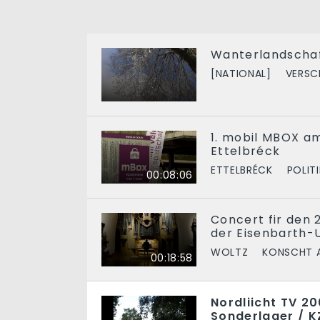
Wanterlandscha
[NATIONAL]
VERSC
1. mobil MBOX a
Ettelbréck
ETTELBRÉCK
POLITI
00:08:06
Concert fir den 
der Eisenbarth-
WOLTZ
KONSCHT A
00:18:58
Nordliicht TV 2
Sonderlager / K