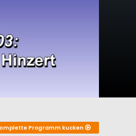
omplette Programm kucken