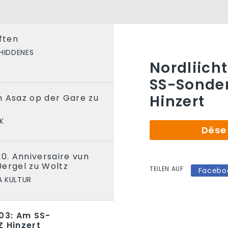
ften
HIDDENES
Nordliich
SS-Sonder
Hinzert
m Asaz op der Gare zu
K
Dëse 
20. Anniversaire vun
Uergel zu Woltz
TEILEN AUF
Facebo
 KULTUR
003: Am SS-
Z Hinzert