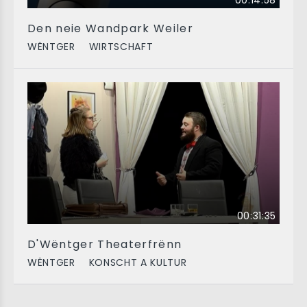
00:14:58
Den neie Wandpark Weiler
WËNTGER
WIRTSCHAFT
00:31:35
D'Wëntger Theaterfrënn
WËNTGER
KONSCHT A KULTUR