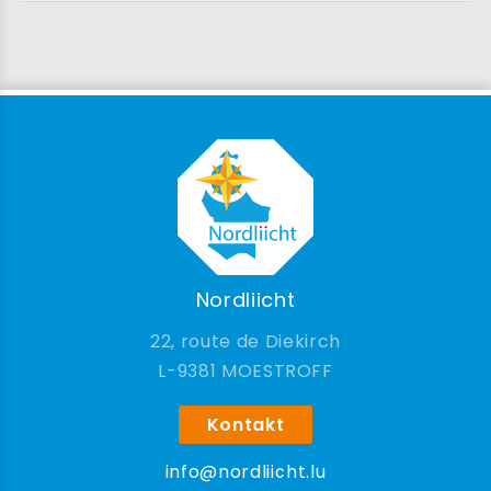
Nordliicht
22, route de Diekirch
9381 MOESTROFF
Kontakt
info@nordliicht.lu