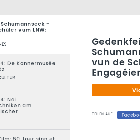
 Schumannseck -
chüler vum LNW:
!
Gedenkfe
NES
Schumann
vun de Sc
24: De Kannermusée
tz
Engagéier
KULTUR
Vi
4: Nei
chniken am
ischer
TEILEN AUF
Facebo
ilm: 60 Joer sinn et