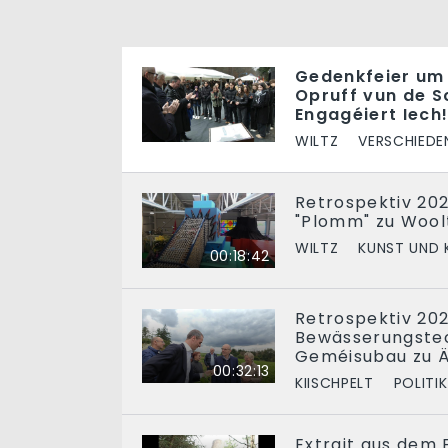
Gedenkfeier um
Opruff vun de S
Engagéiert Iech
WILTZ
VERSCHIEDE
Retrospektiv 20
"Plomm" zu Wool
WILTZ
KUNST UND 
00:18:42
Retrospektiv 202
Bewässerungste
Geméisubau zu Ä
00:32:13
KIISCHPELT
POLITIK
Extrait aus dem F