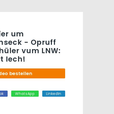
ier um
seck - Opruff
hüler vum LNW:
t Iech!
deo bestellen
ok
WhatsApp
LinkedIn