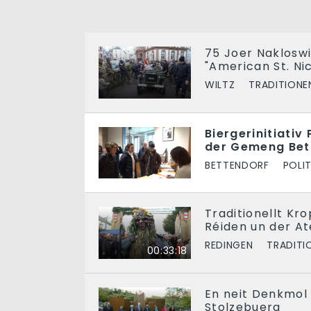
75 Joer Nakloswi
"American St. Ni
WILTZ
TRADITIONE
Biergerinitiati
der Gemeng Bet
BETTENDORF
POLIT
Traditionellt Kr
Réiden un der At
REDINGEN
TRADITI
00:33:18
En neit Denkmol
Stolzebuerg