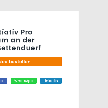
tiativ Pro
um an der
ettenduerf
deo bestellen
ok
WhatsApp
LinkedIn