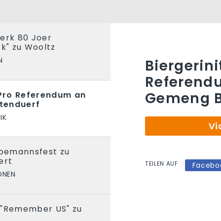
erk 80 Joer
ck" zu Wooltz
N
Biergerini
Referend
Gemeng B
v Pro Referendum an
tenduerf
IK
Vi
opemannsfest zu
ert
TEILEN AUF
Facebo
ONEN
 "Remember US" zu