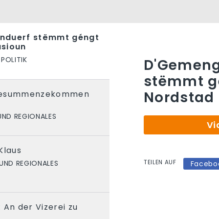
nduerf stëmmt géngt
usioun
POLITIK
D'Gemeng
stëmmt g
Nordstad
r zesummenzekommen
UND REGIONALES
Vi
Klaus
TEILEN AUF
 UND REGIONALES
Facebo
 An der Vizerei zu