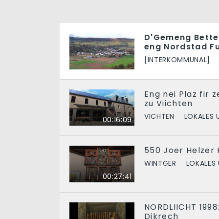
D'Gemeng Bette
eng Nordstad F
[INTERKOMMUNAL]
Eng nei Plaz fi
zu Viichten
VICHTEN
LOKALES 
00:16:09
550 Joer Helzer 
WINTGER
LOKALES
00:27:41
NORDLIICHT 1998:
Dikrech