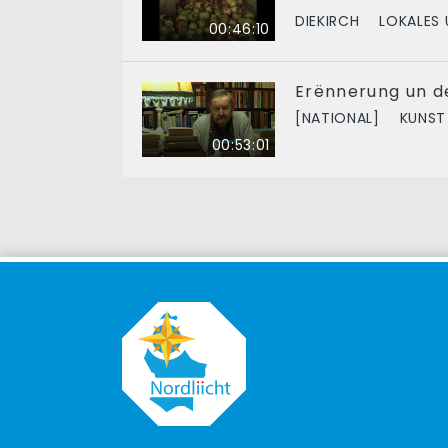
DIEKIRCH
LOKALES 
00:46:10
Erënnerung un de
[NATIONAL]
KUNST
00:53:01