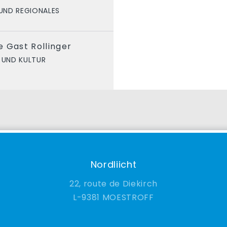
UND REGIONALES
 Gast Rollinger
 UND KULTUR
Nordliicht
22, route de Diekirch
9381 MOESTROFF