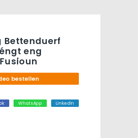
 Bettenduerf
éngt eng
 Fusioun
deo bestellen
ok
WhatsApp
LinkedIn