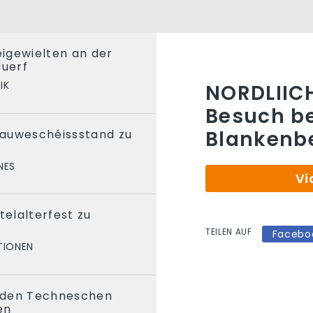
eigewielten an der
uerf
IK
NORDLIICH
Besuch be
Blankenb
auweschéissstand zu
NES
Vi
telalterfest zu
TEILEN AUF
Facebo
TIONEN
r den Techneschen
en