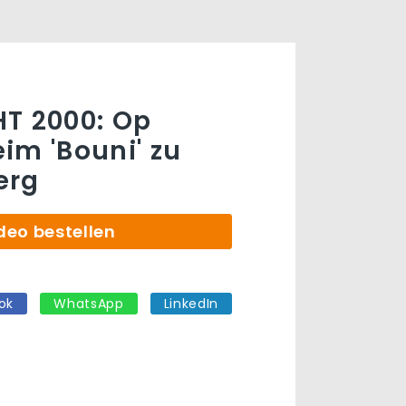
T 2000: Op
im 'Bouni' zu
erg
deo bestellen
ok
WhatsApp
LinkedIn