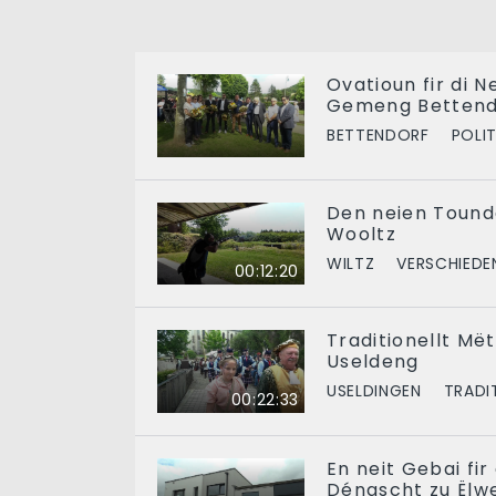
Ovatioun fir di N
Gemeng Bettend
BETTENDORF
POLIT
Den neien Tound
Wooltz
WILTZ
VERSCHIEDE
00:12:20
Traditionellt Mët
Useldeng
USELDINGEN
TRADI
00:22:33
En neit Gebai fi
Déngscht zu Ëlw