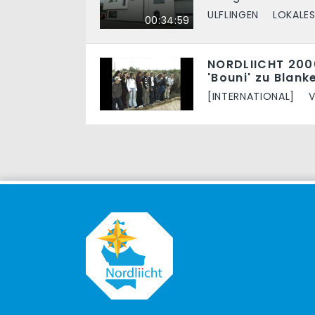
ULFLINGEN
LOKALES
00:34:59
NORDLIICHT 200
'Bouni' zu Blan
[INTERNATIONAL]
V