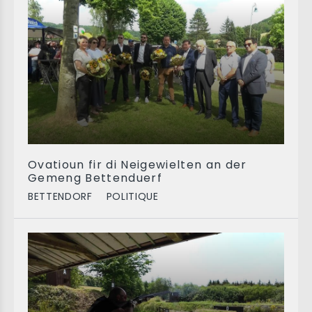
Ovatioun fir di Neigewielten an der
Gemeng Bettenduerf
BETTENDORF
POLITIQUE