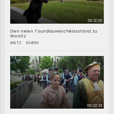
00:12:20
Den neien Toundauweschéissstand zu
Wooltz
WILTZ
DIVERS
00:22:33