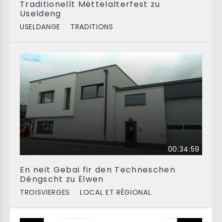
Traditionellt Mëttelalterfest zu
Useldeng
USELDANGE
TRADITIONS
00:34:59
En neit Gebai fir den Techneschen
Déngscht zu Ëlwen
TROISVIERGES
LOCAL ET RÉGIONAL