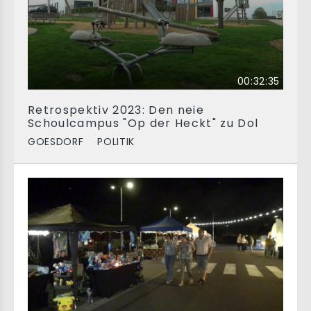
00:32:35
Retrospektiv 2023: Den neie
Schoulcampus "Op der Heckt" zu Dol
GOESDORF
POLITIK