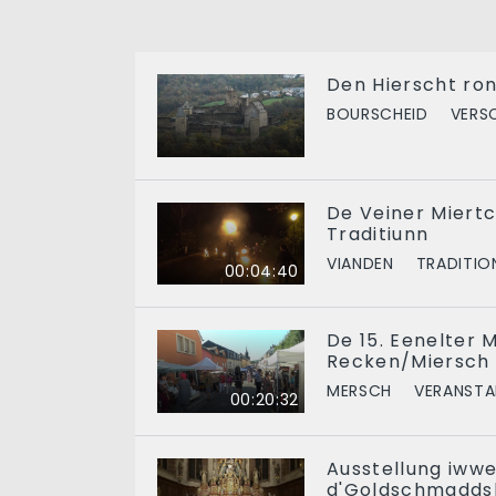
Den Hierscht ro
BOURSCHEID
VERS
De Veiner Miertc
Traditiunn
VIANDEN
TRADITIO
00:04:40
De 15. Eenelter 
Recken/Miersch
MERSCH
VERANSTA
00:20:32
Ausstellung iww
d'Goldschmadds