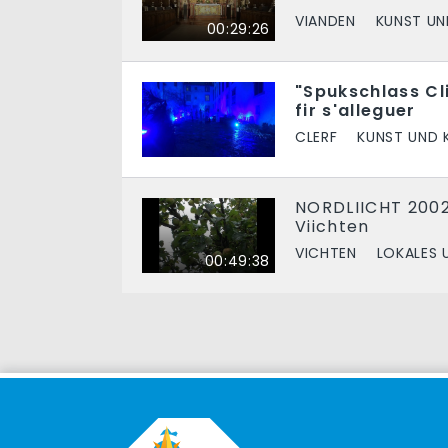
VIANDEN
KUNST UN
00:29:26
"Spukschlass Cl
fir s'alleguer
CLERF
KUNST UND 
NORDLIICHT 2002
Viichten
VICHTEN
LOKALES 
00:49:38