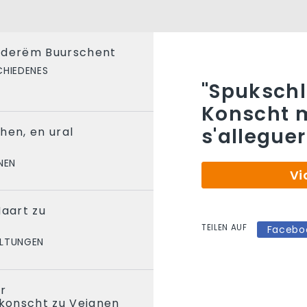
nderëm Buurschent
CHIEDENES
"Spukschla
Konscht m
s'alleguer
hen, en ural
NEN
Vi
Maart zu
TEILEN AUF
Facebo
LTUNGEN
er
konscht zu Veianen