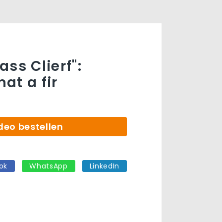
ss Clierf":
at a fir
deo bestellen
ok
WhatsApp
LinkedIn