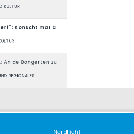
D KULTUR
ierf": Konscht mat a
KULTUR
: An de Bongerten zu
UND REGIONALES
Nordliicht