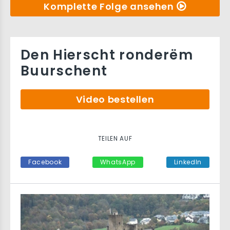
Komplette Folge ansehen
Den Hierscht ronderëm
Buurschent
Video bestellen
TEILEN AUF
Facebook
WhatsApp
LinkedIn