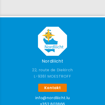
Nordliicht
22, route de Diekirch
9381 MOESTROFF
Kontakt
info@nordliicht.lu
+352 803866