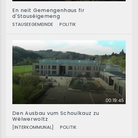
En neit Gemengenhaus fir
d'Stauséigemeng
STAUSEEGEMEINDE
POLITIK
00:19:45
Den Ausbau vum Schoulkauz zu
Wëlwerwoltz
[INTERKOMMUNAL]
POLITIK