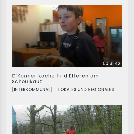
00:31:42
D'Kanner kache fir d'Elteren am
Schoulkauz
[INTERKOMMUNAL]
LOKALES UND REGIONALES