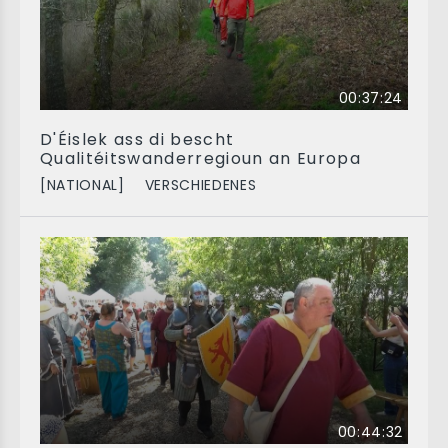
00:37:24
D'Éislek ass di bescht
Qualitéitswanderregioun an Europa
[NATIONAL]
VERSCHIEDENES
00:44:32