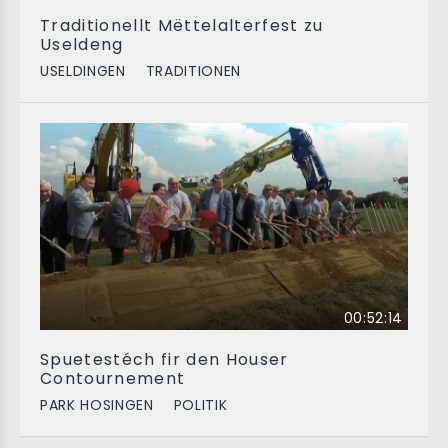
Traditionellt Mëttelalterfest zu
Useldeng
USELDINGEN
TRADITIONEN
00:52:14
Spuetestéch fir den Houser
Contournement
PARK HOSINGEN
POLITIK