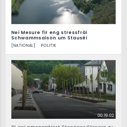
Nei Mesure fir eng stressfräi
Schwammsaison um Stauséi
[NATIONAL]
POLITIK
00:19:02