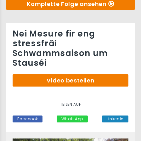
Komplette Folge ansehen
Nei Mesure fir eng
stressfräi
Schwammsaison um
Stauséi
Video bestellen
TEILEN AUF
Facebook
WhatsApp
LinkedIn