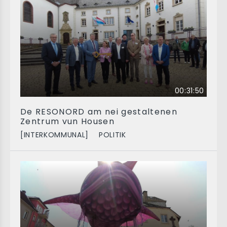
00:31:50
De RESONORD am nei gestaltenen
Zentrum vun Housen
[INTERKOMMUNAL]
POLITIK