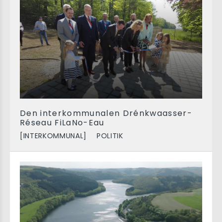
Den interkommunalen Drénkwaasser-
Réseau FiLaNo-Eau
[INTERKOMMUNAL]
POLITIK