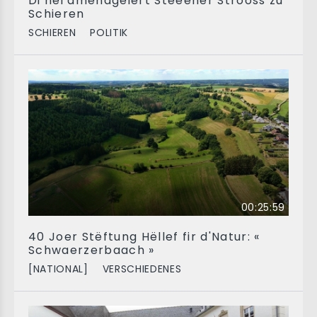
Di nei amenagéiert Steeëner Strooss zu
Schieren
SCHIEREN
POLITIK
00:25:59
40 Joer Stëftung Hëllef fir d'Natur: «
Schwaerzerbaach »
[NATIONAL]
VERSCHIEDENES