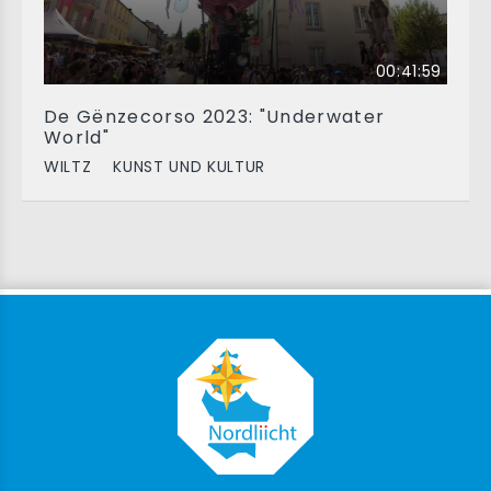
00:41:59
De Gënzecorso 2023: "Underwater
World"
WILTZ
KUNST UND KULTUR