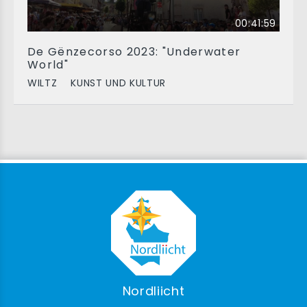
00:41:59
De Gënzecorso 2023: "Underwater
World"
WILTZ
KUNST UND KULTUR
Nordliicht