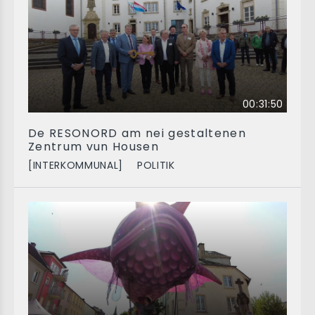
00:31:50
De RESONORD am nei gestaltenen
Zentrum vun Housen
[INTERKOMMUNAL]
POLITIK