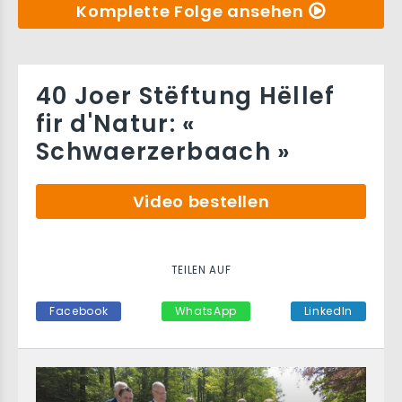
Komplette Folge ansehen
40 Joer Stëftung Hëllef
fir d'Natur: «
Schwaerzerbaach »
Video bestellen
TEILEN AUF
Facebook
WhatsApp
LinkedIn