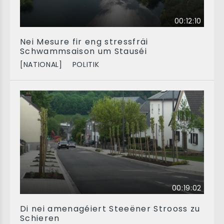
00:12:10
Nei Mesure fir eng stressfräi
Schwammsaison um Stauséi
[NATIONAL]
POLITIK
00:19:02
Di nei amenagéiert Steeëner Strooss zu
Schieren