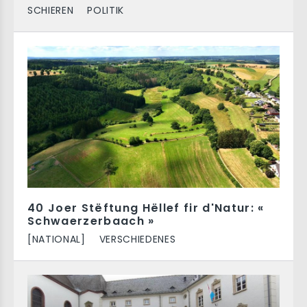
SCHIEREN
POLITIK
40 Joer Stëftung Hëllef fir d'Natur: «
Schwaerzerbaach »
[NATIONAL]
VERSCHIEDENES