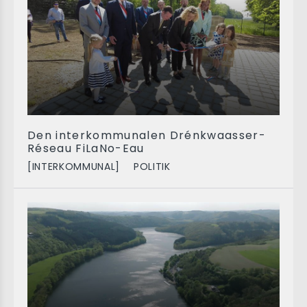
Den interkommunalen Drénkwaasser-
Réseau FiLaNo-Eau
[INTERKOMMUNAL]
POLITIK