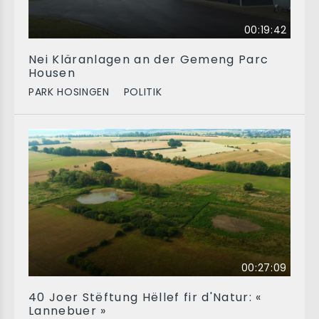
00:19:42
Nei Kläranlagen an der Gemeng Parc
Housen
PARK HOSINGEN
POLITIK
00:27:09
40 Joer Stëftung Hëllef fir d'Natur: «
Lannebuer »